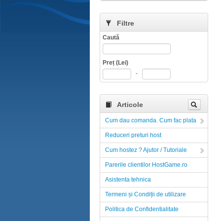
Filtre
Caută
Preț (Lei)
-
Articole
Cum dau comanda. Cum fac plata
Reduceri preturi host
Cum hostez ? Ajutor / Tutoriale
Parerile clientilor HostGame.ro
Asistenta tehnica
Termeni și Condiții de utilizare
Politica de Confidentialitate