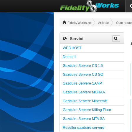
FidelityWorks.ro
Articole
Cum hostez 
Servicii
WEB HOST
Domenii
Gazduire Servere CS 1.6
Gazduire Servere CS GO
Gazduire Servere SAMP
Gazduire Servere MOHAA
Gazduire Servere Minecraft
Gazduire Servere Killing Floor
Gazduire Servere MTA:SA
Reseller gazduire servere