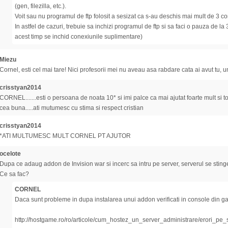
(gen, filezilla, etc.).
Voit sau nu programul de ftp folosit a sesizat ca s-au deschis mai mult de 3 co
In astfel de cazuri, trebuie sa inchizi programul de ftp si sa faci o pauza de la 
acest timp se inchid conexiunile suplimentare)
Miezu
Cornel, esti cel mai tare! Nici profesorii mei nu aveau asa rabdare cata ai avut tu, 
crisstyan2014
CORNEL.......esti o persoana de noata 10* si imi palce ca mai ajutat foarte mult si 
cea buna.....ati mutumesc cu stima si respect cristian
crisstyan2014
*ATI MULTUMESC MULT CORNEL PT AJUTOR
ocelote
Dupa ce adaug addon de Invision war si incerc sa intru pe server, serverul se stinge
Ce sa fac?
CORNEL
Daca sunt probleme in dupa instalarea unui addon verificati in console din g
http://hostgame.ro/ro/articole/cum_hostez_un_server_administrare/erori_pe