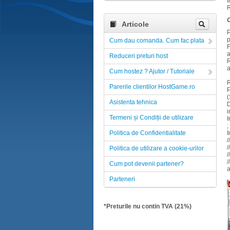
I
C
Articole
P
p
Cum dau comanda. Cum fac plata
F
a
Reduceri preturi host
R
a
Cum hostez ? Ajutor / Tutoriale
R
Parerile clientilor HostGame.ro
P
(
Asistenta tehnica
D
i
Termeni și Condiții de utilizare
;
Politica de Confidentialitate
/
/
Politica de utilizare a cookie-urilor
//
/
Cum pot devenii partener?
a
Parteneri
*Preturile nu contin TVA (21%)