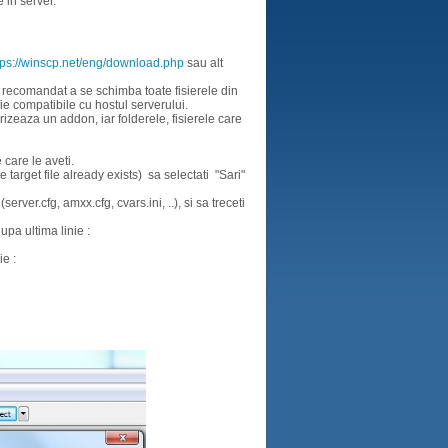
 in server.
tps://winscp.net/eng/download.php
sau alt
te recomandat a se schimba toate fisierele din
ie compatibile cu hostul serverului.
izeaza un addon, iar folderele, fisierele care
care le aveti.
e target file already exists) sa selectati
"Sari"
erver.cfg, amxx.cfg, cvars.ini, ..), si sa treceti
upa ultima linie :
ie :