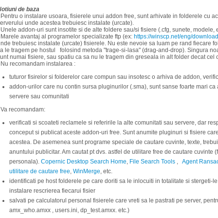
otiuni de baza
 Pentru o instalare usoara, fisierele unui addon free, sunt arhivate in folderele cu 
erverului unde acestea trebuiesc instalate (urcate).
 Unele addon-uri sunt insotite si de alte foldere sau/si fisiere (.cfg, sunete, modele, e
 Marele avantaj al programelor specializate ftp (ex:
https://winscp.net/eng/downloa
nde trebuiesc instalate (urcate) fisierele. Nu este nevoie sa luam pe rand fiecare fol
a le tragem pe hostul folosind metoda "trage-si-lasa" (drag-and-drop). Singura no
unt numai fisiere, sau spatiu ca sa nu le tragem din greseala in alt folder decat cel 
 Nu recomandam instalarea :
tuturor fisirelor si folderelor care compun sau insotesc o arhiva de addon, verifica
addon-urilor care nu contin sursa pluginurilor (.sma), sunt sanse foarte mari ca
servere sau comunitati
- Va recomandam:
verificati si scoateti reclamele si referirile la alte comunitati sau servere, dar re
conceput si publicat aceste addon-uri free. Sunt anumite pluginuri si fisiere care 
acestea. De asemenea sunt programe speciale de cautare cuvinte, texte, trebuie d
anuntului publicitar. Am cautat pt dvs. astfel de utilitare free de cautare cuvinte 
personala).
Copernic Desktop Search Home
,
File Search Tools
,
Agent Ransack
utilitare de cautare free
,
WinMerge
, etc.
identificati pe host folderele pe care doriti sa le inlocuiti in totalitate si stergeti-l
instalare rescrierea fiecarui fisier
salvati pe calculatorul personal fisierele care vreti sa le pastrati pe server, pentr
amx_who.amxx , users.ini, dp_test.amxx. etc.)