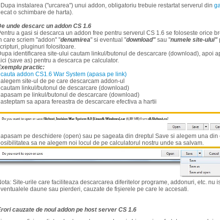
 Dupa instalarea ("urcarea") unui addon, obligatoriu trebuie restartat serverul din
g
ecat o schimbare de harta).
De unde descarc un addon
CS 1.6
entru a gasi si descarca un addon free pentru serverul CS 1.6 se foloseste orice br
n care scriem "addon" "
denumirea
" si eventual "
download
"
sau "
numele site-ului"
cripturi, pluginuri folositoare.
upa identificarea site-ului cautam linkul/butonul de descarcare (download), apoi
ici (save as) pentru a descarca pe calculator.
Exemplu practic:
-
cauta addon CS1.6 War System (apasa pe link)
 alegem site-ul de pe care descarcam addon-ul
 cautam linkul/butonul de descarcare (download)
 apasam pe linkul/butonul de descarcare (download)
 asteptam sa apara fereastra de descarcare efectiva a hartii
 apasam pe deschidere (open) sau pe sageata din dreptul Save si alegem una din o
osibilitatea sa ne alegem noi locul de pe calculatorul nostru unde sa salvam.
ota: Site-urile care faciliteaza descarcarea diferitelor programe, addonuri, etc. nu 
ventualele daune sau pierderi, cauzate de fișierele pe care le accesati.
rori cauzate de noul addon pe host server CS 1.6