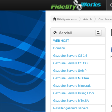
FidelityWorks.ro
Articole
Cum hostez 
Servicii
WEB HOST
Domenii
Gazduire Servere CS 1.6
Gazduire Servere CS GO
Gazduire Servere SAMP
Gazduire Servere MOHAA
Gazduire Servere Minecraft
Gazduire Servere Killing Floor
Gazduire Servere MTA:SA
Reseller gazduire servere