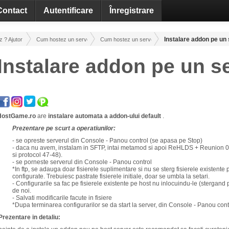
Contact
Autentificare
Înregistrare
Instalare addon pe un
? Ajutor / Tutoriale
Cum hostez un server! Administrare!
Cum hostez un server CS 1.6 ! Administrare
Instalare addon pe un s
HostGame.ro
are
instalare automata a addon-ului default
.
Prezentare pe scurt a operatiunilor:
- se opreste serverul din Console - Panou control (se apasa pe Stop)
- daca nu avem, instalam in SFTP, intai metamod si apoi ReHLDS + Reunion 0
si protocol 47-48).
- se porneste serverul din Console - Panou control
*In ftp, se adauga doar fisierele suplimentare si nu se sterg fisierele existente p
configurate. Trebuiesc pastrate fisierele initiale, doar se umbla la setari.
- Configurarile sa fac pe fisierele existente pe host nu inlocuindu-le (stergand p
de noi.
- Salvati modificarile facute in fisiere
*Dupa terminarea configurarilor se da start la server, din Console - Panou contro
Prezentare in detaliu: