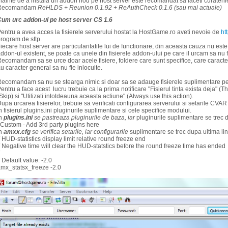
nainte de a instala un addon nou pe host server este recomandat sa faceti curatenie
Recomandam
ReHLDS + Reunion 0.1.92 + ReAuthCheck 0.1.6 (sau mai actuale)
um urc addon-ul pe host server CS 1.6
entru a avea acces la fisierele serverului hostat la HostGame.ro aveti nevoie de
ht
rogram de sftp.
iecare host server are particularitatile lui de functionare, din aceasta cauza nu es
ddon-ul existent, se poate ca unele din fisierele addon-ului pe care il urcam sa nu f
ecomandam sa se urce doar acele fisiere, foldere care sunt specifice, care caracter
u caracter general sa nu fie inlocuite.
ecomandam sa nu se stearga nimic si doar sa se adauge fisierele suplimentare pe 
entru a face acest lucru trebuie ca la prima notificare "
Fisierul
t
inta
exista
deja" (Th
Skip) si
"Utilizati intotdeauna
aceasta actiune"
(Always use this action).
upa urcarea fisierelor, trebuie sa verificati configurarea serverului si setarile CVAR (s
n fisierul plugins.ini pluginurile suplimentare si cele specifice modului.
In
plugins.ini
se pastreaza pluginurile de baza, iar
pluginurile suplimentare se trec d
 Custom - Add 3rd party plugins here
In
amxx.cfg
se verifica setarile, iar configurarile
suplimentare se trec dupa ultima lin
/ HUD-statistics display limit relative round freeze end
/ Negative time will clear the HUD-statstics before the round freeze time has ended
/ Default value: -2.0
mx_statsx_freeze -2.0