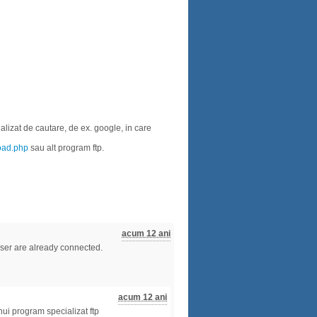
ializat de cautare, de ex. google, in care
load.php
sau alt program ftp.
acum 12 ani
user are already connected.
acum 12 ani
nui program specializat ftp