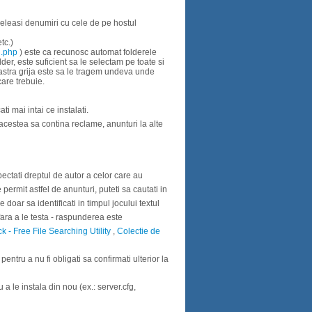
aceleasi denumiri cu cele de pe hostul
tc.)
d.php
) este ca recunosc automat folderele
der, este suficient sa le selectam pe toate si
astra grija este sa le tragem undeva unde
care trebuie.
ti mai intai ce instalati.
 acestea sa contina reclame, anunturi la alte
spectati dreptul de autor a celor care au
permit astfel de anunturi, puteti sa cautati in
oar sa identificati in timpul jocului textul
(fara a le testa - raspunderea este
 - Free File Searching Utility
,
Colectie de
e pentru a nu fi obligati sa confirmati ulterior la
u a le instala din nou (ex.: server.cfg,