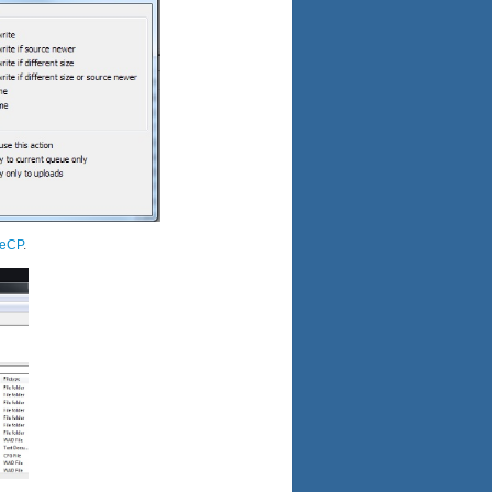
eCP
.