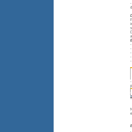
-
d
P
i
s
D
a
-
-
-
-
-
p
N
e
E