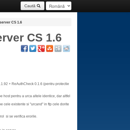
Caută
 server CS 1.6
erver CS 1.6
.1.92 + ReAuthCheck 0.1.6 (pentru protectie
e host pentru a urca altele identice, dar altfel
e cele existente si "urcand" in ftp cele dorite
l si se verifica erorile.