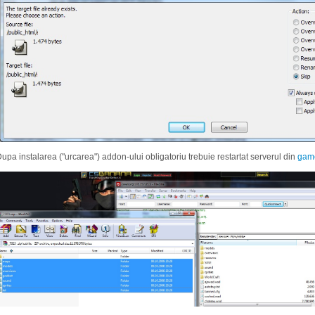
upa instalarea ("urcarea") addon-ului obligatoriu trebuie restartat serverul din
gam