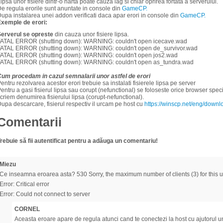
ipsa unor fisiere dintr-o harta poate cauza lag si chiar oprirea fortata a serverului.
e regula erorile sunt anuntate in console din
GameCP.
upa instalarea unei addon verificati daca apar erori in console din
GameCP.
xemple de erori:
erverul se opreste
din cauza unor fisiere lipsa.
FATAL ERROR (shutting down): WARNING: couldn't open icecave.wad
FATAL ERROR (shutting down): WARNING: couldn't open de_survivor.wad
FATAL ERROR (shutting down): WARNING: couldn't open jos2.wad
FATAL ERROR (shutting down): WARNING: couldn't open as_tundra.wad
um procedam in cazul semnalarii unor astfel de erori
entru rezolvarea acestor erori trebuie sa instalati fisierele lipsa pe server
entru a gasi fisierul lipsa sau corupt (nefunctional) se foloseste orice browser spec
criem denumirea fisierului lipsa (corupt-nefunctional).
upa descarcare, fisierul respectiv il urcam pe host cu
https://winscp.net/eng/down
Comentarii
rebuie să fii autentificat pentru a adăuga un comentariu!
Miezu
Ce inseamna eroarea asta? 530 Sorry, the maximum number of clients (3) for this 
Error: Critical error
Error: Could not connect to server
CORNEL
Aceasta eroare apare de regula atunci cand te conectezi la host cu ajutorul u