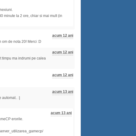
nexiuni.
30 minute la 2 ore, chiar si mai mult (in
acum 12 ani
un om de nota 20! Merci :D
acum 12 ani
tot timpu ma indrumi pe calea
acum 12 ani
acum 13 ani
 automat.. :|
acum 13 ani
ameCP erorile.
_server_utilizarea_gamecp/