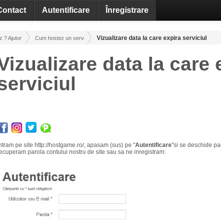
Contact
Autentificare
Înregistrare
Vizualizare data la care expira serviciul
? Ajutor / Tutoriale
Cum hostez un server! Administrare!
Vizualizare data la care 
serviciul
ntram pe site http://hostgame.ro/, apasam (sus) pe "
Autentificare
"si se deschide p
ecuperam parola contului nostru de site sau sa ne inregistram: