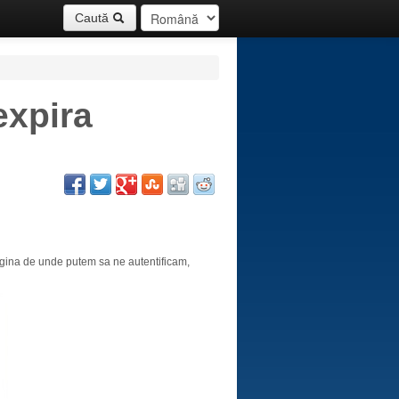
Caută
expira
agina de unde putem sa ne autentificam,