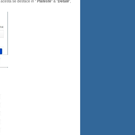
acesta se desface in "
Plateste
" & "
Detalii
",