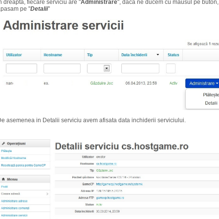
n dreapta, fiecare serviciu are "
Administrare
", daca ne ducem cu mausul pe buton, 
apasam pe "
Detalii
"
e asemenea in Detalii serviciu avem afisata data inchiderii serviciului.