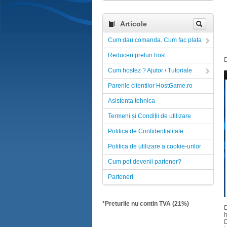
Articole
Cum dau comanda. Cum fac plata
Reduceri preturi host
D
Cum hostez ? Ajutor / Tutoriale
Parerile clientilor HostGame.ro
Asistenta tehnica
Termeni și Condiții de utilizare
Politica de Confidentialitate
Politica de utilizare a cookie-urilor
Cum pot devenii partener?
Parteneri
*Preturile nu contin TVA (21%)
h
D