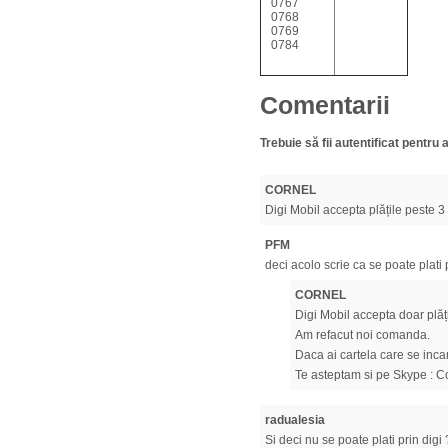
0767
0768
0769
0784
Comentarii
Trebuie să fii autentificat pentr
CORNEL
Digi Mobil accepta plățile peste 3 
PFM
deci acolo scrie ca se poate plati p
CORNEL
Digi Mobil accepta doar plăți
Am refacut noi comanda.
Daca ai cartela care se incar
Te asteptam si pe Skype :
radualesia
Si deci nu se poate plati prin digi 