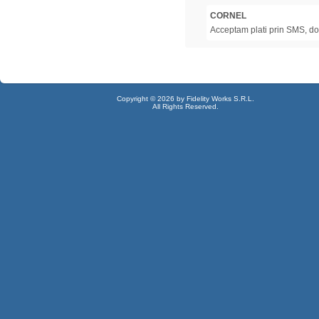
CORNEL
Acceptam plati prin SMS, doa
Copyright © 2026 by Fidelity Works S.R.L.
All Rights Reserved.