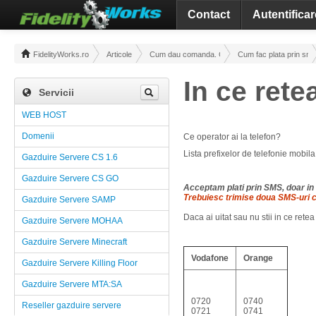
Contact
Autentificar
FidelityWorks.ro
Articole
Cum dau comanda. Cum fac plata
Cum fac plata prin sm
In ce rete
Servicii
WEB HOST
Domenii
Ce operator ai la telefon?
Lista prefixelor de telefonie mobi
Gazduire Servere CS 1.6
Gazduire Servere CS GO
Acceptam plati prin SMS, doar in 
Trebuiesc trimise doua SMS-uri c
Gazduire Servere SAMP
Daca ai uitat sau nu stii in ce retea
Gazduire Servere MOHAA
Gazduire Servere Minecraft
Vodafone
Orange
Gazduire Servere Killing Floor
Gazduire Servere MTA:SA
0720
0740
Reseller gazduire servere
0721
0741