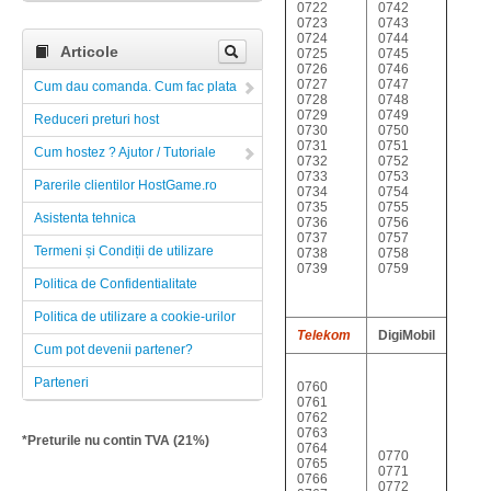
0722
0742
0723
0743
0724
0744
Articole
0725
0745
0726
0746
0727
0747
Cum dau comanda. Cum fac plata
0728
0748
0729
0749
Reduceri preturi host
0730
0750
0731
0751
Cum hostez ? Ajutor / Tutoriale
0732
0752
0733
0753
Parerile clientilor HostGame.ro
0734
0754
0735
0755
Asistenta tehnica
0736
0756
0737
0757
Termeni și Condiții de utilizare
0738
0758
0739
0759
Politica de Confidentialitate
Politica de utilizare a cookie-urilor
Telekom
DigiMobil
Cum pot devenii partener?
Parteneri
0760
0761
0762
0763
*Preturile nu contin TVA (21%)
0764
0770
0765
0771
0766
0772