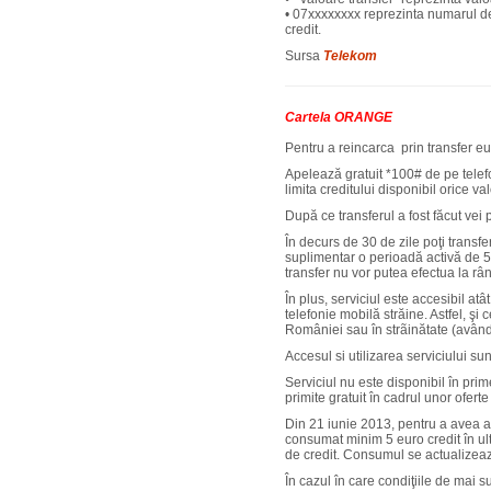
• 07xxxxxxxx reprezinta numarul de 
credit.
Sursa
Telekom
Cartela ORANGE
Pentru a reincarca prin transfer e
Apelează gratuit *100# de pe telefo
limita creditului disponibil orice va
După ce transferul a fost făcut vei
În decurs de 30 de zile poţi transfe
suplimentar o perioadă activă de 5 z
transfer nu vor putea efectua la rân
În plus, serviciul este accesibil atâ
telefonie mobilă străine. Astfel, şi c
României sau în strãinătate (având
Accesul si utilizarea serviciului sun
Serviciul nu este disponibil în pri
primite gratuit în cadrul unor ofert
Din 21 iunie 2013, pentru a avea acc
consumat minim 5 euro credit în ult
de credit. Consumul se actualizează
În cazul în care condiţiile de mai 