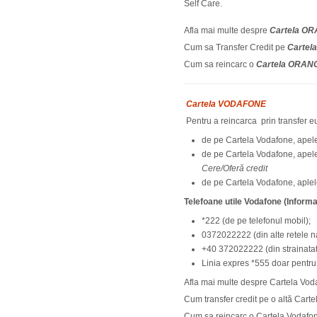
Self Care.
Afla mai multe despre
Cartela O
Cum sa Transfer Credit pe
Cartel
Cum sa reincarc o
Cartela ORAN
Cartela VODAFONE
Pentru a reincarca prin transfer e
de pe Cartela Vodafone, apele
de pe Cartela Vodafone, apele
Cere/Oferă credit
de pe Cartela Vodafone, aplel
Telefoane utile Vodafone (Informati
*222 (de pe telefonul mobil);
0372022222 (din alte retele n
+40 372022222 (din strainatate
Linia expres *555 doar pentru c
Afla mai multe despre Cartela Voda
Cum transfer credit pe o altă Car
Cum sa reincarc o Cartela Vodaf