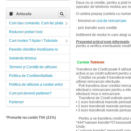
Daca nu ai credite, pentru a plati h
operator de telefonie mobila are mo
Articole
O cartela prepay (cartela cu numar 
- folosind un
cod de reincarcare
Cum dau comanda. Cum fac plata
- prin transfer euro credite
Reduceri preturi host
Indiferent de modul in care alegi sa
Cum hostez ? Ajutor / Tutoriale
Prezentul articol este informativ,
pentru a verifica eventualele modifi
Parerile clientilor HostGame.ro
Asistenta tehnica
Cartela
Telekom
Termeni și Condiții de utilizare
Transferul de Credit poate fi utiliz
activa si au credit suficient pentru 
Politica de Confidentialitate
Creditul ce poate fi transferat este
ultimei reincarcari efectuate.
Politica de utilizare a cookie-urilor
Poti transfera doar creditul reinca
efectuat o reincarcare pentru a efe
Cum pot devenii partener?
efectuezi inca o reincarcare.
Transferul de Credit extinde perioad
Parteneri
• 1 euro transferat mareste perioada
• 2 euro transferati mareste perioad
• 3 euro transferati mareste perioad
*Preturile nu contin TVA (21%)
Pentru a se transfera credit unui 
*444*valoare transfer*07xxxxxxxx
Unde:
• “ valoare transfer” reprezintă val