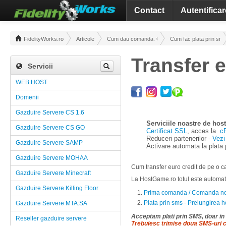
Contact
Autentificar
FidelityWorks.ro
Articole
Cum dau comanda. Cum fac plata
Cum fac plata prin sm
Transfer e
Servicii
WEB HOST
Domenii
Gazduire Servere CS 1.6
Serviciile noastre de host
Gazduire Servere CS GO
Certificat SSL
, acces la
c
Reduceri partenerilor -
Vezi 
Gazduire Servere SAMP
Activare automata la plata 
Gazduire Servere MOHAA
Cum transfer euro credit de pe o ca
Gazduire Servere Minecraft
La HostGame.ro totul este automati
Gazduire Servere Killing Floor
Prima comanda / Comanda noua
Plata prin sms - Prelungirea ho
Gazduire Servere MTA:SA
Acceptam plati prin SMS, doar in 
Reseller gazduire servere
Trebuiesc trimise doua SMS-uri c