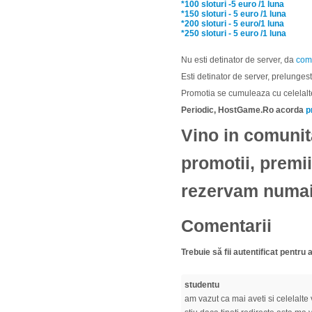
*100 sloturi -5 euro /1 luna
*150 sloturi - 5 euro /1 luna
*200 sloturi - 5 euro/1 luna
*250 sloturi - 5 euro /1 luna
Nu esti detinator de server, da
coma
Esti detinator de server, prelungest
Promotia se cumuleaza cu celelal
Periodic, HostGame.Ro acorda
pr
Vino in comunit
promotii, premii 
rezervam numai c
Comentarii
Trebuie să fii autentificat pentr
studentu
am vazut ca mai aveti si celelalte 