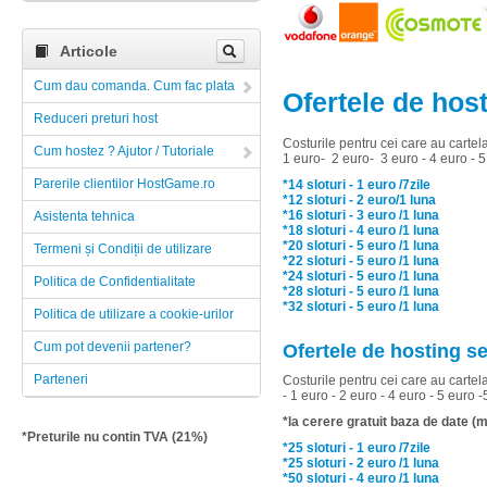
Articole
Cum dau comanda. Cum fac plata
Ofertele de hos
Reduceri preturi host
Costurile pentru cei care au cartel
Cum hostez ? Ajutor / Tutoriale
1 euro- 2 euro- 3 euro - 4 euro - 5
Parerile clientilor HostGame.ro
*14 sloturi - 1 euro /7zile
*12 sloturi - 2 euro/1 luna
*16 sloturi - 3 euro /1 luna
Asistenta tehnica
*18 sloturi - 4 euro /1 luna
*20 sloturi - 5 euro /1 luna
Termeni și Condiții de utilizare
*22 sloturi - 5 euro /1 luna
*24 sloturi - 5 euro /1 luna
Politica de Confidentialitate
*28 sloturi - 5 euro /1 luna
*32 sloturi - 5 euro /1 luna
Politica de utilizare a cookie-urilor
Cum pot devenii partener?
Ofertele de hosting s
Parteneri
Costurile pentru cei care au cartel
- 1 euro - 2 euro - 4 euro - 5 euro 
*la cerere gratuit baza de date (
*Preturile nu contin TVA (21%)
*25 sloturi - 1 euro /7zile
*25 sloturi - 2 euro /1 luna
*50 sloturi - 4 euro /1 luna