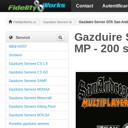
Contact
Autentificar
Gazduire Server GTA San Andr
FidelityWorks.ro
Gazduire Servere SAMP
Gazduire 
Servicii
MP - 200 
WEB HOST
Domenii
Gazduire Servere CS 1.6
Gazduire Servere CS GO
Gazduire Servere SAMP
Gazduire Servere MOHAA
Gazduire Servere Minecraft
Gazduire Servere Killing Floor
Gazduire Servere MTA:SA
Reseller gazduire servere