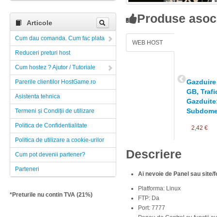
Produse asoc
Articole
Cum dau comanda. Cum fac plata
WEB HOST
Reduceri preturi host
Cum hostez ? Ajutor / Tutoriale
 Host (Spatiu:
Gazduire Ultimate - Web Host (Spatiu:
Gazduire 
Parerile clientilor HostGame.ro
TB, Domenii
200 GB, Trafic lunar: 10 TB, Domenii
GB, Trafi
Asistenta tehnica
te: nelimitate,
Gazduite: 50, Baze de date: nelimitate,
Gazduite:
Subdomenii: nelimitate)
Subdomen
Termeni și Condiții de utilizare
Politica de Confidentialitate
Cumpara
Cumpara
53,24 €
2,42 €
Politica de utilizare a cookie-urilor
Descriere
Cum pot devenii partener?
Parteneri
Ai nevoie de Panel sau site/
Platforma: Linux
*Preturile nu contin TVA (21%)
FTP: Da
Port: 7777