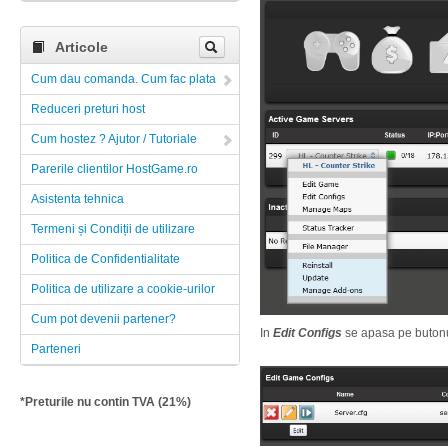
Articole
Cum dau comanda. Cum fac plata
Reduceri preturi host
Cum hostez ? Ajutor / Tutoriale
Parerile clientilor HostGame.ro
Asistenta tehnica
Termeni și Condiții de utilizare
Politica de Confidentialitate
Politica de utilizare a cookie-urilor
Cum pot devenii partener?
In
Edit Configs
se apasa pe butonu
Parteneri
*Preturile nu contin TVA (21%)