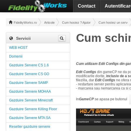
Contact
Autentificar
FidelityWorks.ro
Articole
Cum hostez ? Ajutor / Tutoriale
Cum hostez un server!
Cum schi
Servicii
WEB HOST
Domenii
Cum utilizam Edit Configs din 
Gazduire Servere CS 1.6
Edit Configs
din gameCP ne da posib
Gazduire Servere CS GO
modificarile dorite,
inclusiv de a 
filezilla, dar
Edit Configs
ne ofera 
Gazduire Servere SAMP
- restartare server pentru aplicarea
- marcarea sau nemarcarea ca si con
Gazduire Servere MOHAA
In
GameCP
se apasa pe butonul
Gazduire Servere Minecraft
Gazduire Servere Killing Floor
Gazduire Servere MTA:SA
Reseller gazduire servere