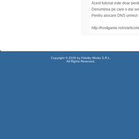
Acest tutorial este doar pen
Denumirea pe care o dai ser
Pentru alocare DNS urmezi tu
http://hostgame.ro/ro/arti
Copyright © 2026 by Fidelity Works S.R.L.
All Rights Reserved.